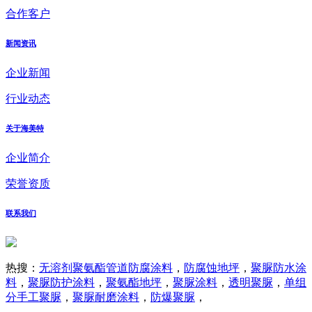
合作客户
新闻资讯
企业新闻
行业动态
关于海美特
企业简介
荣誉资质
联系我们
热搜：
无溶剂聚氨酯管道防腐涂料
，
防腐蚀地坪
，
聚脲防水涂
料
，
聚脲防护涂料
，
聚氨酯地坪
，
聚脲涂料
，
透明聚脲
，
单组
分手工聚脲
，
聚脲耐磨涂料
，
防爆聚脲
，