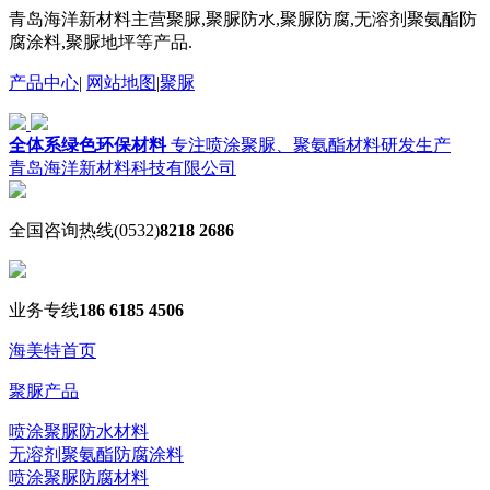
青岛海洋新材料主营聚脲,聚脲防水,聚脲防腐,无溶剂聚氨酯防
腐涂料,聚脲地坪等产品.
产品中心
|
网站地图
|
聚脲
全体系绿色环保材料
专注喷涂聚脲、聚氨酯材料研发生产
青岛海洋新材料科技有限公司
全国咨询热线
(0532)
8218 2686
业务专线
186 6185 4506
海美特首页
聚脲产品
喷涂聚脲防水材料
无溶剂聚氨酯防腐涂料
喷涂聚脲防腐材料