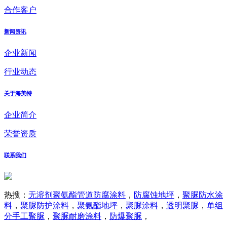
合作客户
新闻资讯
企业新闻
行业动态
关于海美特
企业简介
荣誉资质
联系我们
热搜：
无溶剂聚氨酯管道防腐涂料
，
防腐蚀地坪
，
聚脲防水涂
料
，
聚脲防护涂料
，
聚氨酯地坪
，
聚脲涂料
，
透明聚脲
，
单组
分手工聚脲
，
聚脲耐磨涂料
，
防爆聚脲
，