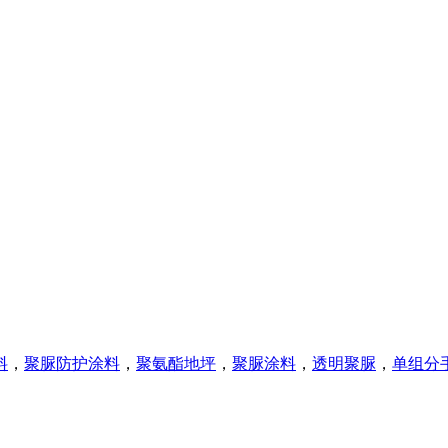
料
，
聚脲防护涂料
，
聚氨酯地坪
，
聚脲涂料
，
透明聚脲
，
单组分