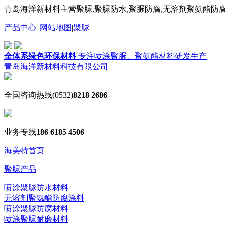
青岛海洋新材料主营聚脲,聚脲防水,聚脲防腐,无溶剂聚氨酯防腐
产品中心
|
网站地图
|
聚脲
全体系绿色环保材料
专注喷涂聚脲、聚氨酯材料研发生产
青岛海洋新材料科技有限公司
全国咨询热线
(0532)
8218 2686
业务专线
186 6185 4506
海美特首页
聚脲产品
喷涂聚脲防水材料
无溶剂聚氨酯防腐涂料
喷涂聚脲防腐材料
喷涂聚脲耐磨材料