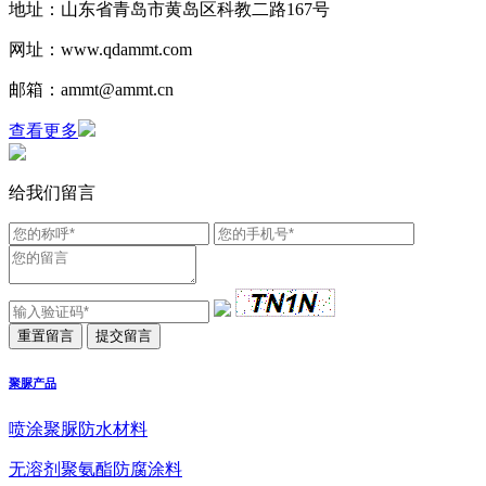
地址：山东省青岛市黄岛区科教二路167号
网址：www.qdammt.com
邮箱：ammt@ammt.cn
查看更多
给我们留言
聚脲产品
喷涂聚脲防水材料
无溶剂聚氨酯防腐涂料