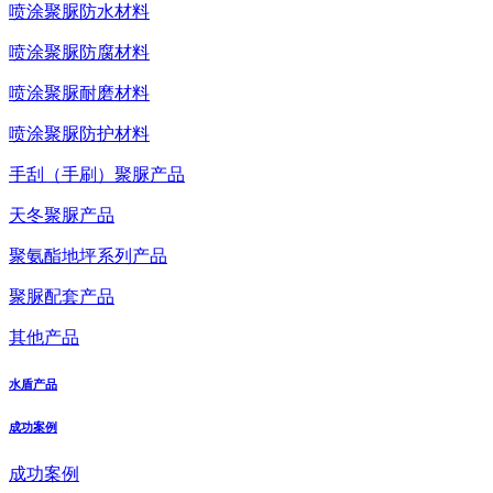
喷涂聚脲防水材料
喷涂聚脲防腐材料
喷涂聚脲耐磨材料
喷涂聚脲防护材料
手刮（手刷）聚脲产品
天冬聚脲产品
聚氨酯地坪系列产品
聚脲配套产品
其他产品
水盾产品
成功案例
成功案例