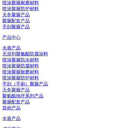
喷涂聚脲耐磨材料
喷涂聚脲防护材料
天冬聚脲产品
聚脲配套产品
手刮聚脲产品
产品中心
水盾产品
无溶剂聚氨酯防腐涂料
喷涂聚脲防水材料
喷涂聚脲防腐材料
喷涂聚脲耐磨材料
喷涂聚脲防护材料
手刮（手刷）聚脲产品
天冬聚脲产品
聚氨酯地坪系列产品
聚脲配套产品
其他产品
水盾产品