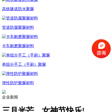
高铁隧道防水聚脲
管道防腐聚脲材料
卡车耐磨聚脲材料
单组分手工（手刷）聚脲
弹性防护聚脲材料
企业新闻
三月光芒，女神节快乐!