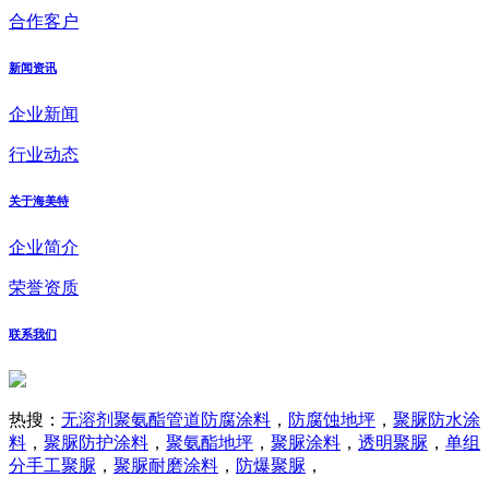
合作客户
新闻资讯
企业新闻
行业动态
关于海美特
企业简介
荣誉资质
联系我们
热搜：
无溶剂聚氨酯管道防腐涂料
，
防腐蚀地坪
，
聚脲防水涂
料
，
聚脲防护涂料
，
聚氨酯地坪
，
聚脲涂料
，
透明聚脲
，
单组
分手工聚脲
，
聚脲耐磨涂料
，
防爆聚脲
，