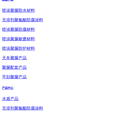
喷涂聚脲防水材料
无溶剂聚氨酯防腐涂料
喷涂聚脲防腐材料
喷涂聚脲耐磨材料
喷涂聚脲防护材料
天冬聚脲产品
聚脲配套产品
手刮聚脲产品
产品中心
水盾产品
无溶剂聚氨酯防腐涂料