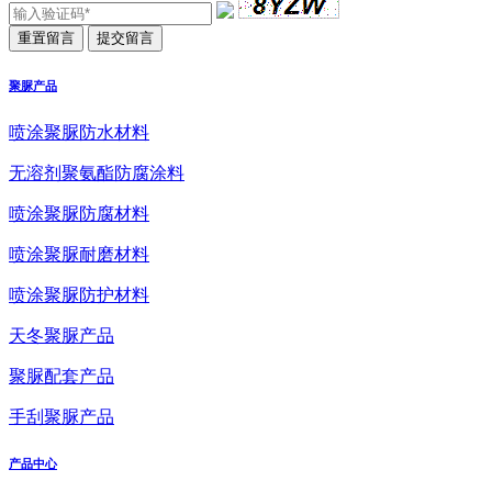
聚脲产品
喷涂聚脲防水材料
无溶剂聚氨酯防腐涂料
喷涂聚脲防腐材料
喷涂聚脲耐磨材料
喷涂聚脲防护材料
天冬聚脲产品
聚脲配套产品
手刮聚脲产品
产品中心