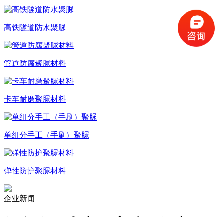
高铁隧道防水聚脲
管道防腐聚脲材料
卡车耐磨聚脲材料
单组分手工（手刷）聚脲
弹性防护聚脲材料
企业新闻