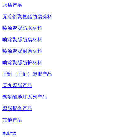
水盾产品
无溶剂聚氨酯防腐涂料
喷涂聚脲防水材料
喷涂聚脲防腐材料
喷涂聚脲耐磨材料
喷涂聚脲防护材料
手刮（手刷）聚脲产品
天冬聚脲产品
聚氨酯地坪系列产品
聚脲配套产品
其他产品
水盾产品