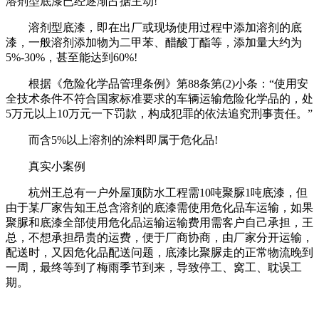
溶剂型底漆已经逐渐占据主动!
溶剂型底漆，即在出厂或现场使用过程中添加溶剂的底
漆，一般溶剂添加物为二甲苯、醋酸丁酯等，添加量大约为
5%-30%，甚至能达到60%!
根据《危险化学品管理条例》第88条第(2)小条：“使用安
全技术条件不符合国家标准要求的车辆运输危险化学品的，处
5万元以上10万元一下罚款，构成犯罪的依法追究刑事责任。”
而含5%以上溶剂的涂料即属于危化品!
真实小案例
杭州王总有一户外屋顶防水工程需10吨聚脲1吨底漆，但
由于某厂家告知王总含溶剂的底漆需使用危化品车运输，如果
聚脲和底漆全部使用危化品运输运输费用需客户自己承担，王
总，不想承担昂贵的运费，便于厂商协商，由厂家分开运输，
配送时，又因危化品配送问题，底漆比聚脲走的正常物流晚到
一周，最终等到了梅雨季节到来，导致停工、窝工、耽误工
期。