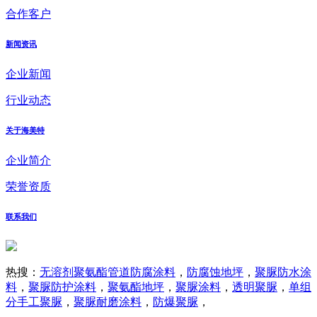
合作客户
新闻资讯
企业新闻
行业动态
关于海美特
企业简介
荣誉资质
联系我们
热搜：
无溶剂聚氨酯管道防腐涂料
，
防腐蚀地坪
，
聚脲防水涂
料
，
聚脲防护涂料
，
聚氨酯地坪
，
聚脲涂料
，
透明聚脲
，
单组
分手工聚脲
，
聚脲耐磨涂料
，
防爆聚脲
，