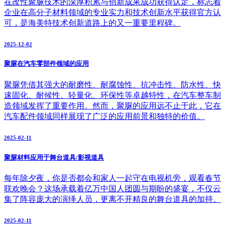
在改性聚脲技术的深厚积累与创新成果成功获得认定，标志着
企业在高分子材料领域的专业实力和技术创新水平获得官方认
可，是海美特技术创新道路上的又一重要里程碑。
2025-12-02
聚脲在汽车零部件领域的应用
聚脲凭借其强大的耐磨性、耐腐蚀性、抗冲击性、防水性、快
速固化、耐候性、轻量化、环保性等卓越特性，在汽车整车制
造领域发挥了重要作用。然而，聚脲的应用远不止于此，它在
汽车配件领域同样展现了广泛的应用前景和独特的价值。
2025-02-11
聚脲材料应用于舞台道具/影视道具
每年除夕夜，你是否都会和家人一起守在电视机旁，观看春节
联欢晚会？这场承载着亿万中国人团圆与期盼的盛宴，不仅云
集了阵容庞大的演绎人员，更离不开精良的舞台道具的加持。
2025-02-11