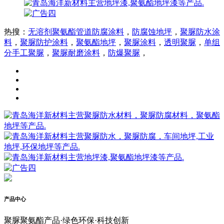
热搜：
无溶剂聚氨酯管道防腐涂料
，
防腐蚀地坪
，
聚脲防水涂
料
，
聚脲防护涂料
，
聚氨酯地坪
，
聚脲涂料
，
透明聚脲
，
单组
分手工聚脲
，
聚脲耐磨涂料
，
防爆聚脲
，
产品中心
聚脲聚氨酯产品·绿色环保·科技创新