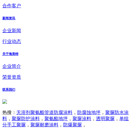
合作客户
新闻资讯
企业新闻
行业动态
关于海美特
企业简介
荣誉资质
联系我们
热搜：
无溶剂聚氨酯管道防腐涂料
，
防腐蚀地坪
，
聚脲防水涂
料
，
聚脲防护涂料
，
聚氨酯地坪
，
聚脲涂料
，
透明聚脲
，
单组
分手工聚脲
，
聚脲耐磨涂料
，
防爆聚脲
，