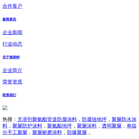
合作客户
新闻资讯
企业新闻
行业动态
关于海美特
企业简介
荣誉资质
联系我们
热搜：
无溶剂聚氨酯管道防腐涂料
，
防腐蚀地坪
，
聚脲防水涂
料
，
聚脲防护涂料
，
聚氨酯地坪
，
聚脲涂料
，
透明聚脲
，
单组
分手工聚脲
，
聚脲耐磨涂料
，
防爆聚脲
，