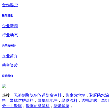
合作客户
新闻资讯
企业新闻
行业动态
关于海美特
企业简介
荣誉资质
联系我们
热搜：
无溶剂聚氨酯管道防腐涂料
，
防腐蚀地坪
，
聚脲防水涂
料
，
聚脲防护涂料
，
聚氨酯地坪
，
聚脲涂料
，
透明聚脲
，
单组
分手工聚脲
，
聚脲耐磨涂料
，
防爆聚脲
，