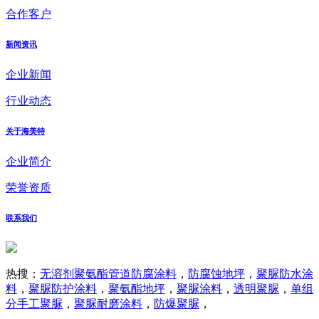
合作客户
新闻资讯
企业新闻
行业动态
关于海美特
企业简介
荣誉资质
联系我们
热搜：
无溶剂聚氨酯管道防腐涂料
，
防腐蚀地坪
，
聚脲防水涂
料
，
聚脲防护涂料
，
聚氨酯地坪
，
聚脲涂料
，
透明聚脲
，
单组
分手工聚脲
，
聚脲耐磨涂料
，
防爆聚脲
，