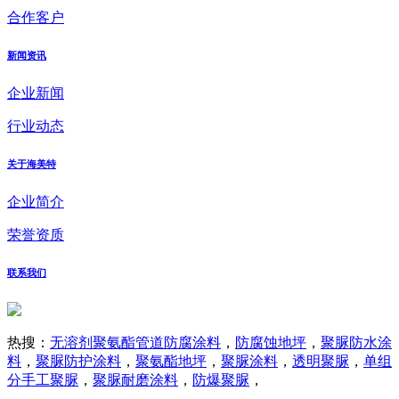
合作客户
新闻资讯
企业新闻
行业动态
关于海美特
企业简介
荣誉资质
联系我们
热搜：
无溶剂聚氨酯管道防腐涂料
，
防腐蚀地坪
，
聚脲防水涂
料
，
聚脲防护涂料
，
聚氨酯地坪
，
聚脲涂料
，
透明聚脲
，
单组
分手工聚脲
，
聚脲耐磨涂料
，
防爆聚脲
，