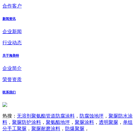
合作客户
新闻资讯
企业新闻
行业动态
关于海美特
企业简介
荣誉资质
联系我们
热搜：
无溶剂聚氨酯管道防腐涂料
，
防腐蚀地坪
，
聚脲防水涂
料
，
聚脲防护涂料
，
聚氨酯地坪
，
聚脲涂料
，
透明聚脲
，
单组
分手工聚脲
，
聚脲耐磨涂料
，
防爆聚脲
，