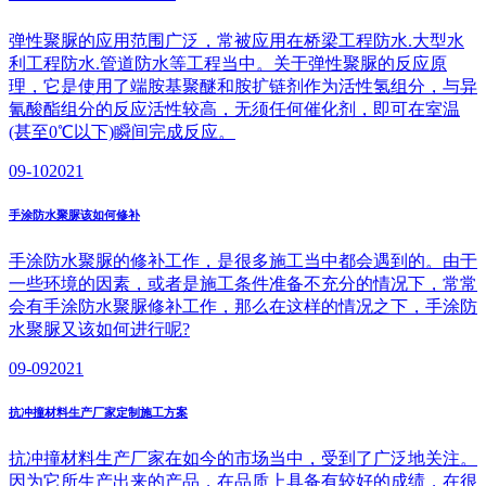
弹性聚脲的应用范围广泛，常被应用在桥梁工程防水.大型水
利工程防水.管道防水等工程当中。关于弹性聚脲的反应原
理，它是使用了端胺基聚醚和胺扩链剂作为活性氢组分，与异
氰酸酯组分的反应活性较高，无须任何催化剂，即可在室温
(甚至0℃以下)瞬间完成反应。
09-10
2021
手涂防水聚脲该如何修补
手涂防水聚脲的修补工作，是很多施工当中都会遇到的。由于
一些环境的因素，或者是施工条件准备不充分的情况下，常常
会有手涂防水聚脲修补工作，那么在这样的情况之下，手涂防
水聚脲又该如何进行呢?
09-09
2021
抗冲撞材料生产厂家定制施工方案
抗冲撞材料生产厂家在如今的市场当中，受到了广泛地关注。
因为它所生产出来的产品，在品质上具备有较好的成绩，在很