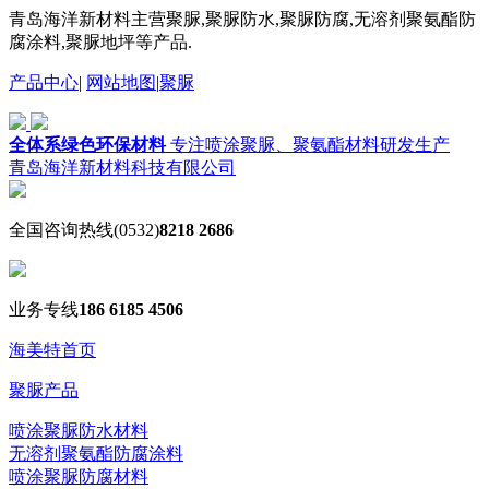
青岛海洋新材料主营聚脲,聚脲防水,聚脲防腐,无溶剂聚氨酯防
腐涂料,聚脲地坪等产品.
产品中心
|
网站地图
|
聚脲
全体系绿色环保材料
专注喷涂聚脲、聚氨酯材料研发生产
青岛海洋新材料科技有限公司
全国咨询热线
(0532)
8218 2686
业务专线
186 6185 4506
海美特首页
聚脲产品
喷涂聚脲防水材料
无溶剂聚氨酯防腐涂料
喷涂聚脲防腐材料