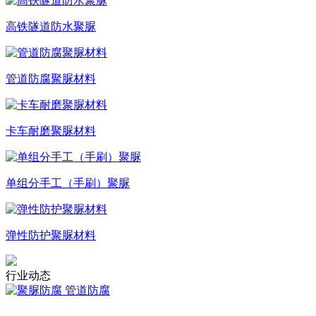
高铁隧道防水聚脲
管道防腐聚脲材料
卡车耐磨聚脲材料
单组分手工（手刷）聚脲
弹性防护聚脲材料
行业动态