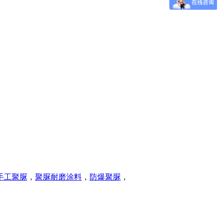
手工聚脲
，
聚脲耐磨涂料
，
防爆聚脲
，