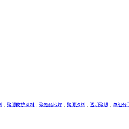
料
，
聚脲防护涂料
，
聚氨酯地坪
，
聚脲涂料
，
透明聚脲
，
单组分