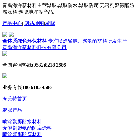
青岛海洋新材料主营聚脲,聚脲防水,聚脲防腐,无溶剂聚氨酯防
腐涂料,聚脲地坪等产品.
产品中心
|
网站地图
|
聚脲
全体系绿色环保材料
专注喷涂聚脲、聚氨酯材料研发生产
青岛海洋新材料科技有限公司
全国咨询热线
(0532)
8218 2686
业务专线
186 6185 4506
海美特首页
聚脲产品
喷涂聚脲防水材料
无溶剂聚氨酯防腐涂料
喷涂聚脲防腐材料