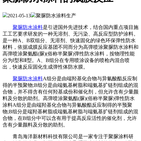
2021-05-13
聚脲防水涂料生产
聚脲防水涂料
是引进国外先进技术，结合国内重点项目施
工工艺要求研发的一种无溶剂、无污染、高反应型防护涂料。
是一种A、B双组分、无溶剂、快速固化的绿色环保弹性防水
材料，依据成膜反应基团不同而分为高弹喷涂聚脲防水涂料和
高弹喷涂聚氨酯(脲)(俗称半聚脲)弹性防水涂料，按物理性能
分为Ⅰ型和Ⅱ型。A、B组分在专用喷涂设备的喷枪内混合喷
出，快速反应固化生成弹性体防水膜。
聚脲防水涂料
A组分是由端羟基化合物与异氰酸酯反应制
得的半预聚物;B组分是由端氨基树脂和端氨基扩链剂组成的混
合物，并不得含有任何羟基成份和催化剂，但允许含有少量颜
料及分散的助剂。高弹喷涂聚氨酯(脲)(俗称半聚脲)弹性防水
涂料A组分是由端羟基化合物与异氰酸酯反应制得的半预聚
物;B组分是端羟基树脂或端氨基树脂与端氨基扩链剂组成的混
合物，在B组分中可以含有用于提高反应活性的催化剂，允许
含有少量颜料及分散的助剂。
青岛海洋新材料科技有限公司是一家专注于聚脲涂料研