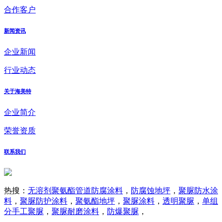
合作客户
新闻资讯
企业新闻
行业动态
关于海美特
企业简介
荣誉资质
联系我们
热搜：
无溶剂聚氨酯管道防腐涂料
，
防腐蚀地坪
，
聚脲防水涂
料
，
聚脲防护涂料
，
聚氨酯地坪
，
聚脲涂料
，
透明聚脲
，
单组
分手工聚脲
，
聚脲耐磨涂料
，
防爆聚脲
，