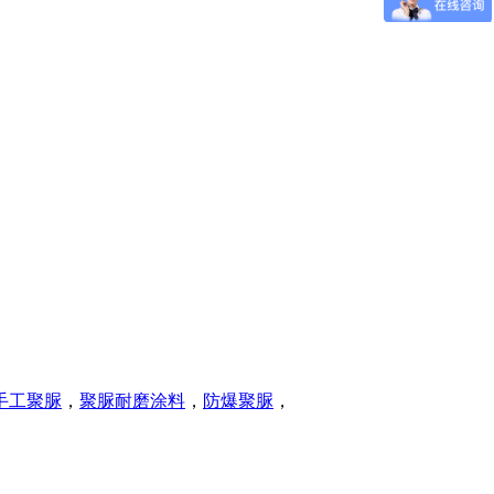
手工聚脲
，
聚脲耐磨涂料
，
防爆聚脲
，