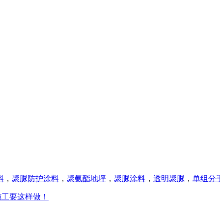
料
，
聚脲防护涂料
，
聚氨酯地坪
，
聚脲涂料
，
透明聚脲
，
单组分
施工要这样做！