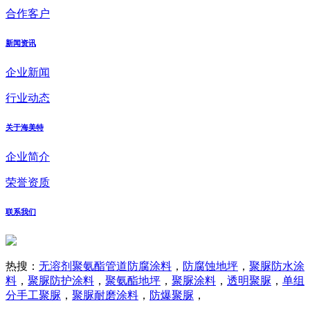
合作客户
新闻资讯
企业新闻
行业动态
关于海美特
企业简介
荣誉资质
联系我们
热搜：
无溶剂聚氨酯管道防腐涂料
，
防腐蚀地坪
，
聚脲防水涂
料
，
聚脲防护涂料
，
聚氨酯地坪
，
聚脲涂料
，
透明聚脲
，
单组
分手工聚脲
，
聚脲耐磨涂料
，
防爆聚脲
，