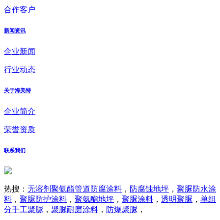
合作客户
新闻资讯
企业新闻
行业动态
关于海美特
企业简介
荣誉资质
联系我们
热搜：
无溶剂聚氨酯管道防腐涂料
，
防腐蚀地坪
，
聚脲防水涂
料
，
聚脲防护涂料
，
聚氨酯地坪
，
聚脲涂料
，
透明聚脲
，
单组
分手工聚脲
，
聚脲耐磨涂料
，
防爆聚脲
，