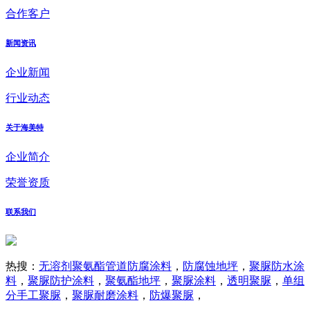
合作客户
新闻资讯
企业新闻
行业动态
关于海美特
企业简介
荣誉资质
联系我们
热搜：
无溶剂聚氨酯管道防腐涂料
，
防腐蚀地坪
，
聚脲防水涂
料
，
聚脲防护涂料
，
聚氨酯地坪
，
聚脲涂料
，
透明聚脲
，
单组
分手工聚脲
，
聚脲耐磨涂料
，
防爆聚脲
，