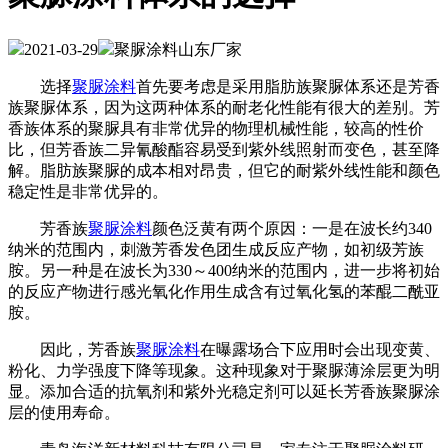
2021-03-29
聚脲涂料山东厂家
选择
聚脲涂料
首先要考虑是采用脂肪族聚脲体系还是芳香
族聚脲体系，因为这两种体系的耐老化性能有很大的差别。芳
香族体系的聚脲具有非常优异的物理机械性能，较高的性价
比，但芳香族二异氰酸酯容易受到紫外线照射而变色，甚至降
解。脂肪族聚脲的成本相对昂贵，但它的耐紫外线性能和颜色
稳定性是非常优异的。
芳香族
聚脲涂料
颜色泛黄有两个原因：一是在波长约340
纳米的范围内，刺激芳香发色团生成反应产物，如初级芳族
胺。另一种是在波长为330～400纳米的范围内，进一步将初始
的反应产物进行感光氧化作用生成含有过氧化氢的苯醌二酰亚
胺。
因此，芳香族
聚脲涂料
在曝露场合下应用时会出现变黄、
粉化、力学强度下降等现象。这种现象对于聚脲薄涂层更为明
显。添加合适的抗氧剂和紫外光稳定剂可以延长芳香族聚脲涂
层的使用寿命。