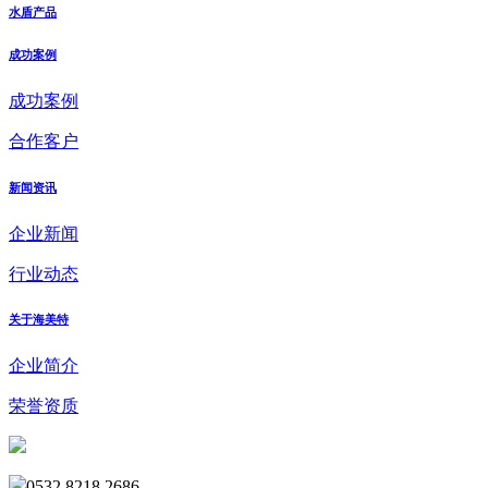
水盾产品
成功案例
成功案例
合作客户
新闻资讯
企业新闻
行业动态
关于海美特
企业简介
荣誉资质
0532 8218 2686