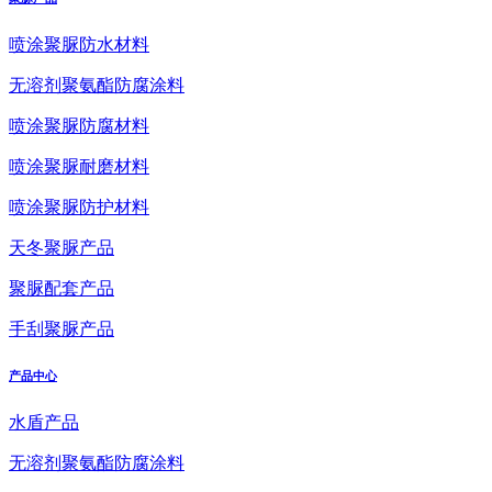
喷涂聚脲防水材料
无溶剂聚氨酯防腐涂料
喷涂聚脲防腐材料
喷涂聚脲耐磨材料
喷涂聚脲防护材料
天冬聚脲产品
聚脲配套产品
手刮聚脲产品
产品中心
水盾产品
无溶剂聚氨酯防腐涂料