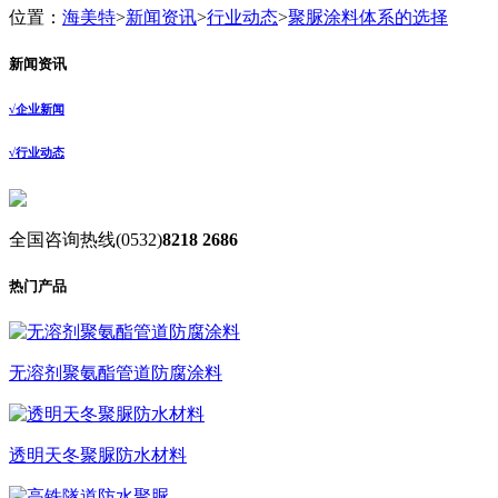
位置：
海美特
>
新闻资讯
>
行业动态
>
聚脲涂料体系的选择
新闻资讯
√
企业新闻
√
行业动态
全国咨询热线
(0532)
8218 2686
热门产品
无溶剂聚氨酯管道防腐涂料
透明天冬聚脲防水材料