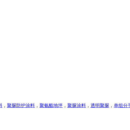
料
，
聚脲防护涂料
，
聚氨酯地坪
，
聚脲涂料
，
透明聚脲
，
单组分