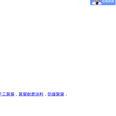
手工聚脲
，
聚脲耐磨涂料
，
防爆聚脲
，