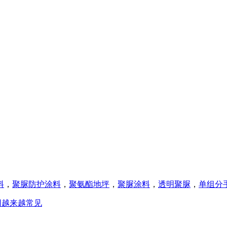
料
，
聚脲防护涂料
，
聚氨酯地坪
，
聚脲涂料
，
透明聚脲
，
单组分
用越来越常见