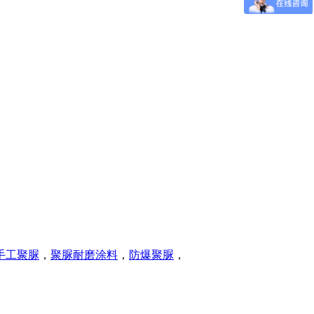
手工聚脲
，
聚脲耐磨涂料
，
防爆聚脲
，