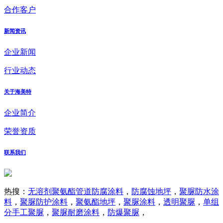
合作客户
新闻资讯
企业新闻
行业动态
关于海美特
企业简介
荣誉资质
联系我们
热搜：
无溶剂聚氨酯管道防腐涂料
，
防腐蚀地坪
，
聚脲防水涂
料
，
聚脲防护涂料
，
聚氨酯地坪
，
聚脲涂料
，
透明聚脲
，
单组
分手工聚脲
，
聚脲耐磨涂料
，
防爆聚脲
，