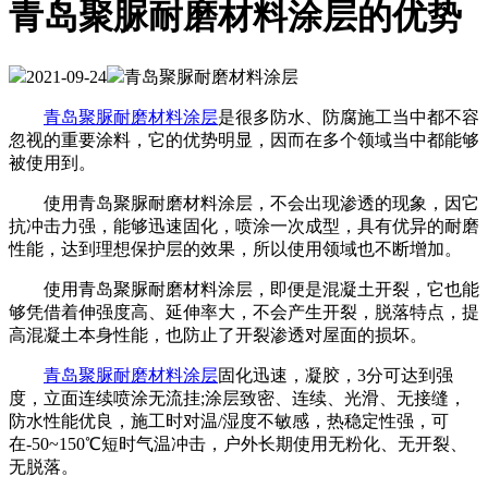
青岛聚脲耐磨材料涂层的优势
2021-09-24
青岛聚脲耐磨材料涂层
青岛聚脲耐磨材料涂层
是很多防水、防腐施工当中都不容
忽视的重要涂料，它的优势明显，因而在多个领域当中都能够
被使用到。
使用青岛聚脲耐磨材料涂层，不会出现渗透的现象，因它
抗冲击力强，能够迅速固化，喷涂一次成型，具有优异的耐磨
性能，达到理想保护层的效果，所以使用领域也不断增加。
使用青岛聚脲耐磨材料涂层，即便是混凝土开裂，它也能
够凭借着伸强度高、延伸率大，不会产生开裂，脱落特点，提
高混凝土本身性能，也防止了开裂渗透对屋面的损坏。
青岛聚脲耐磨材料涂层
固化迅速，凝胶，3分可达到强
度，立面连续喷涂无流挂;涂层致密、连续、光滑、无接缝，
防水性能优良，施工时对温/湿度不敏感，热稳定性强，可
在-50~150℃短时气温冲击，户外长期使用无粉化、无开裂、
无脱落。