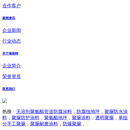
合作客户
新闻资讯
企业新闻
行业动态
关于海美特
企业简介
荣誉资质
联系我们
热搜：
无溶剂聚氨酯管道防腐涂料
，
防腐蚀地坪
，
聚脲防水涂
料
，
聚脲防护涂料
，
聚氨酯地坪
，
聚脲涂料
，
透明聚脲
，
单组
分手工聚脲
，
聚脲耐磨涂料
，
防爆聚脲
，