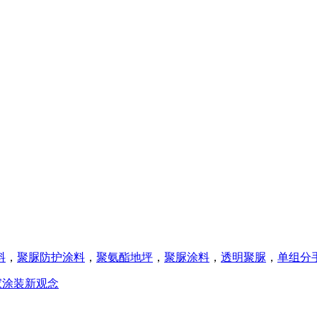
料
，
聚脲防护涂料
，
聚氨酯地坪
，
聚脲涂料
，
透明聚脲
，
单组分
家涂装新观念