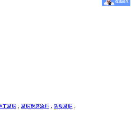
手工聚脲
，
聚脲耐磨涂料
，
防爆聚脲
，