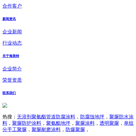
合作客户
新闻资讯
企业新闻
行业动态
关于海美特
企业简介
荣誉资质
联系我们
热搜：
无溶剂聚氨酯管道防腐涂料
，
防腐蚀地坪
，
聚脲防水涂
料
，
聚脲防护涂料
，
聚氨酯地坪
，
聚脲涂料
，
透明聚脲
，
单组
分手工聚脲
，
聚脲耐磨涂料
，
防爆聚脲
，