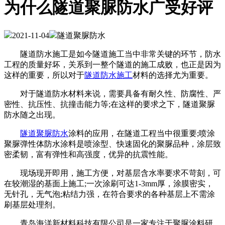
为什么隧道聚脲防水广受好评
2021-11-04
隧道聚脲防水
隧道防水施工是如今隧道施工当中非常关键的环节，防水
工程的质量好坏，关系到一整个隧道的施工成败，也正是因为
这样的重要，所以对于
隧道防水施工
材料的选择尤为重要。
对于隧道防水材料来说，需要具备有耐久性、防腐性、严
密性、抗压性、抗撞击能力等;在这样的要求之下，隧道聚脲
防水随之出现。
隧道聚脲防水
涂料的应用，在隧道工程当中很重要;喷涂
聚脲弹性体防水涂料是喷涂型、快速固化的聚脲品种，涂层致
密柔韧，富有弹性和高强度，优异的抗震性能。
现场现开即用，施工方便，对基层含水率要求不苛刻，可
在较潮湿的基面上施工;一次涂刷可达1-3mm厚，涂膜密实，
无针孔，无气泡;粘结力强，在符合要求的各种基层上不需涂
刷基层处理剂。
青岛海洋新材料科技有限公司是一家专注于聚脲涂料研