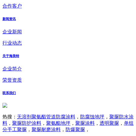
合作客户
新闻资讯
企业新闻
行业动态
关于海美特
企业简介
荣誉资质
联系我们
热搜：
无溶剂聚氨酯管道防腐涂料
，
防腐蚀地坪
，
聚脲防水涂
料
，
聚脲防护涂料
，
聚氨酯地坪
，
聚脲涂料
，
透明聚脲
，
单组
分手工聚脲
，
聚脲耐磨涂料
，
防爆聚脲
，