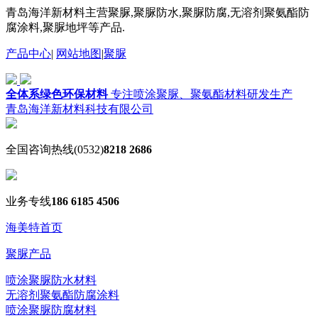
青岛海洋新材料主营聚脲,聚脲防水,聚脲防腐,无溶剂聚氨酯防
腐涂料,聚脲地坪等产品.
产品中心
|
网站地图
|
聚脲
全体系绿色环保材料
专注喷涂聚脲、聚氨酯材料研发生产
青岛海洋新材料科技有限公司
全国咨询热线
(0532)
8218 2686
业务专线
186 6185 4506
海美特首页
聚脲产品
喷涂聚脲防水材料
无溶剂聚氨酯防腐涂料
喷涂聚脲防腐材料