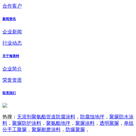
合作客户
新闻资讯
企业新闻
行业动态
关于海美特
企业简介
荣誉资质
联系我们
热搜：
无溶剂聚氨酯管道防腐涂料
，
防腐蚀地坪
，
聚脲防水涂
料
，
聚脲防护涂料
，
聚氨酯地坪
，
聚脲涂料
，
透明聚脲
，
单组
分手工聚脲
，
聚脲耐磨涂料
，
防爆聚脲
，