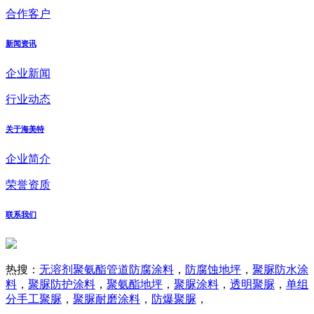
合作客户
新闻资讯
企业新闻
行业动态
关于海美特
企业简介
荣誉资质
联系我们
热搜：
无溶剂聚氨酯管道防腐涂料
，
防腐蚀地坪
，
聚脲防水涂
料
，
聚脲防护涂料
，
聚氨酯地坪
，
聚脲涂料
，
透明聚脲
，
单组
分手工聚脲
，
聚脲耐磨涂料
，
防爆聚脲
，