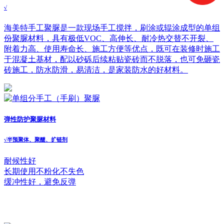
√
海美特手工聚脲是一款现场手工搅拌，刷涂或辊涂成型的单组
份聚脲材料，具有极低VOC、高伸长、耐冷热交替不开裂、
附着力高、使用寿命长、施工方便等优点，既可在装修时施工
于混凝土基材，配以砂砾后续粘贴瓷砖而不脱落，也可免砸瓷
砖施工，防水防滑，易清洁，是家装防水的好材料。
弹性防护聚脲材料
√
半预聚体、聚醚、扩链剂
耐候性好
长期使用不粉化不失色
缓冲性好，避免反弹