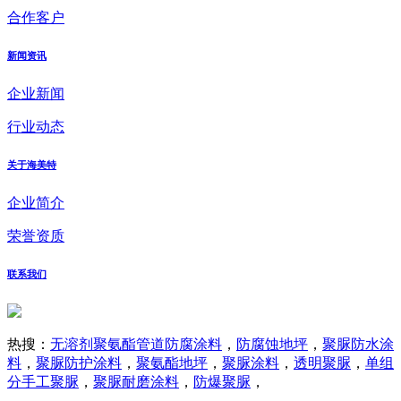
合作客户
新闻资讯
企业新闻
行业动态
关于海美特
企业简介
荣誉资质
联系我们
热搜：
无溶剂聚氨酯管道防腐涂料
，
防腐蚀地坪
，
聚脲防水涂
料
，
聚脲防护涂料
，
聚氨酯地坪
，
聚脲涂料
，
透明聚脲
，
单组
分手工聚脲
，
聚脲耐磨涂料
，
防爆聚脲
，